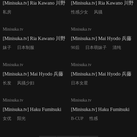
[Minisuka.tv] Ria Kawano 川野
[Minisuka.tv] Ria Kawano 川野
りあ - Regular Gallery Set 6.01
りあ - Regular Gallery Set 5.02
私房
性感少女
风骚
50P
46P
Minisuka.tv
Minisuka.tv
[Minisuka.tv] Ria Kawano 川野
[Minisuka.tv] Mai Hyodo 兵藤
りあ - Regular Gallery Set 5.01
まい - Special Gallery Stage 2
妹子
日本制服
90后
日本萌妹子
清纯
Set 2.03
33P
34P
Minisuka.tv
Minisuka.tv
[Minisuka.tv] Mai Hyodo 兵藤
[Minisuka.tv] Mai Hyodo 兵藤
まい - Special Gallery Stage 2
まい - Special Gallery Stage 2
长发
风骚少妇
日本女星
Set 2.02
Set 2.01
30P
32P
Minisuka.tv
Minisuka.tv
[Minisuka.tv] Haku Fumitsuki
[Minisuka.tv] Haku Fumitsuki
文月珀 - Secret Gallery Stage2
文月珀 - Secret Gallery Stage2
女优
阳光
B-CUP
性感
Set 2.02
Set 2.01