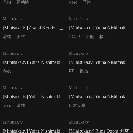
藤あさみ - Secret Gallery
藤あさみ - Secret Gallery
尤物
运动装
内衣
平胸
Stage2 Set 26.03
Stage2 Set 26.02
41P
44P
Minisuka.tv
Minisuka.tv
[Minisuka.tv] Asami Kondou 近
[Minisuka.tv] Yuina Nishimaki
藤あさみ - Secret Gallery
西巻ゆいな - Secret Gallery
清纯
美丝
J-CUP
冷艳
极品
Stage2 Set 26.01
Stage1 Set 2.03
52P
43P
Minisuka.tv
Minisuka.tv
[Minisuka.tv] Yuina Nishimaki
[Minisuka.tv] Yuina Nishimaki
西巻ゆいな - Secret Gallery
西巻ゆいな - Secret Gallery
内衣
RT
极品
Stage1 Set 2.02
Stage1 Set 2.01
52P
30P
Minisuka.tv
Minisuka.tv
[Minisuka.tv] Yuina Nishimaki
[Minisuka.tv] Yuina Nishimaki
西巻ゆいな - Regular Gallery
西巻ゆいな - Regular Gallery
女优
清纯
日本女星
Set 4.02
Set 4.01
42P
36P
Minisuka.tv
Minisuka.tv
[Minisuka.tv] Yuina Nishimaki
[Minisuka.tv] Rima Ozora 大空