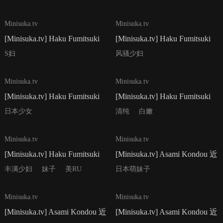
57P
43P
Minisuka.tv
Minisuka.tv
[Minisuka.tv] Haku Fumitsuki
[Minisuka.tv] Haku Fumitsuki
文月珀 - Regular Gallery Set
文月珀 - Regular Gallery Set
S妇
风骚少妇
6.02
6.01
31P
40P
Minisuka.tv
Minisuka.tv
[Minisuka.tv] Haku Fumitsuki
[Minisuka.tv] Haku Fumitsuki
文月珀 - Regular Gallery Set
文月珀 - Regular Gallery Set
日本少女
清纯
白嫩
5.03
5.02
56P
44P
Minisuka.tv
Minisuka.tv
[Minisuka.tv] Haku Fumitsuki
[Minisuka.tv] Asami Kondou 近
文月珀 - Regular Gallery Set
藤あさみ - Secret Gallery
丰满少妇
妹子
美RU
日本萌妹子
5.01
Stage2 Set 26.04
40P
39P
Minisuka.tv
Minisuka.tv
[Minisuka.tv] Asami Kondou 近
[Minisuka.tv] Asami Kondou 近