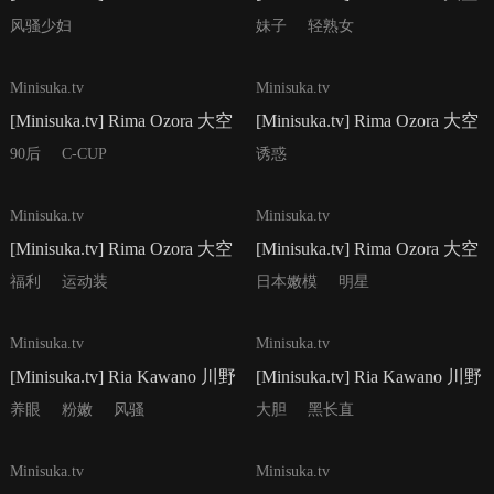
西巻ゆいな - Regular Gallery
りま - Regular Gallery Set
风骚少妇
妹子
轻熟女
Set 3.02
15.01
32P
32P
Minisuka.tv
Minisuka.tv
[Minisuka.tv] Rima Ozora 大空
[Minisuka.tv] Rima Ozora 大空
りま - Regular Gallery Set
りま - Regular Gallery Set
90后
C-CUP
诱惑
14.03
14.02
35P
55P
Minisuka.tv
Minisuka.tv
[Minisuka.tv] Rima Ozora 大空
[Minisuka.tv] Rima Ozora 大空
りま - Regular Gallery Set
りま - Regular Gallery Set
福利
运动装
日本嫩模
明星
14.01
13.03
36P
53P
Minisuka.tv
Minisuka.tv
[Minisuka.tv] Ria Kawano 川野
[Minisuka.tv] Ria Kawano 川野
りあ - Secret Gallery Stage2 Set
りあ - Regular Gallery Set 6.02
养眼
粉嫩
风骚
大胆
黑长直
3.01
34P
31P
Minisuka.tv
Minisuka.tv